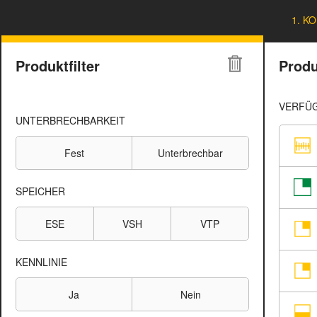
1. K
Produktfilter
Prod
VERFÜG
UNTERBRECHBARKEIT
Fest
Unterbrechbar
SPEICHER
ESE
VSH
VTP
KENNLINIE
Ja
Nein