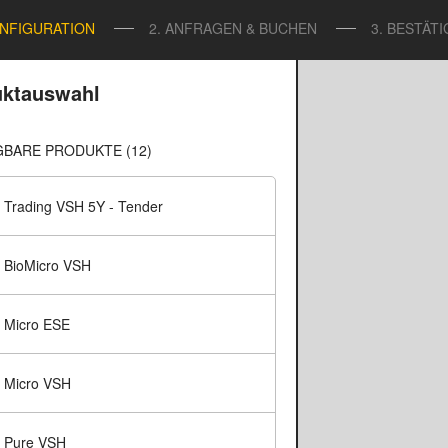
ONFIGURATION
2. ANFRAGEN & BUCHEN
3. BESTÄT
uktauswahl
BARE PRODUKTE (12)
Trading VSH 5Y - Tender
BioMicro VSH
Micro ESE
Micro VSH
Pure VSH