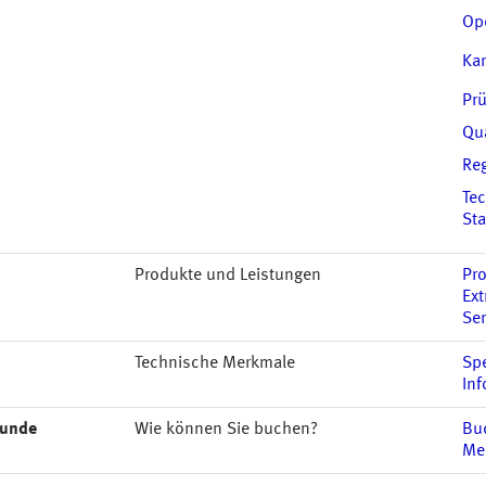
Op
Kar
Prü
Qu
Re
Te
St
Produkte und Leistungen
Pr
Ext
Ser
Technische Merkmale
Sp
Inf
kunde
Wie können Sie buchen?
Bu
Me