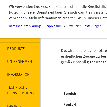
Direkt zum Inhalt
Wir verwenden Cookies. Cookies erleichtern die Bereitstellu
EN
HOME
Nutzung unserer Dienste erklären Sie sich damit einverstan
MENU
verwenden. Mehr Informationen erhalten Sie in unserer Dat
Main navigation
HOME
Datenschutzerklärung
Impressum
Erweiterte Einstellungen
MEIN SPEICHER
PRODUKTE
Das „Transparency Template“
einheitlichen Zugang zu be
UNTERNEHMEN
gemäß einschlägiger Transp
INFORMATION
TECHNISCHE
DIENSTLEISTUNG
Bereich
Kontakt
PARTNER