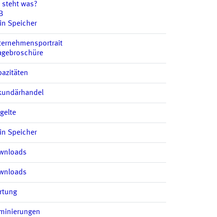
 steht was?
B
in Speicher
ternehmensportrait
agebroschüre
azitäten
kundärhandel
gelte
in Speicher
wnloads
wnloads
rtung
minierungen