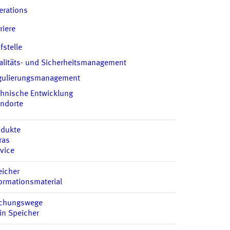
erations
riere
fstelle
alitäts- und Sicherheitsmanagement
gulierungsmanagement
chnische Entwicklung
andorte
odukte
ras
vice
eicher
ormationsmaterial
chungswege
in Speicher