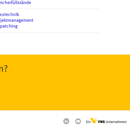
icherfüllstände
sstechnik
ojektmanagement
spatching
n?